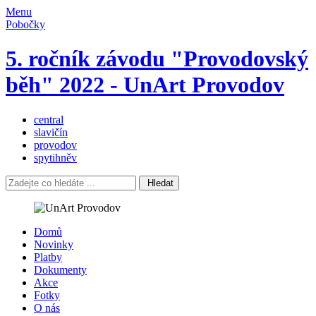
Menu
Pobočky
5. ročník závodu "Provodovský
běh" 2022 - UnArt Provodov
central
slavičín
provodov
spytihněv
Hledat
Domů
Novinky
Platby
Dokumenty
Akce
Fotky
O nás