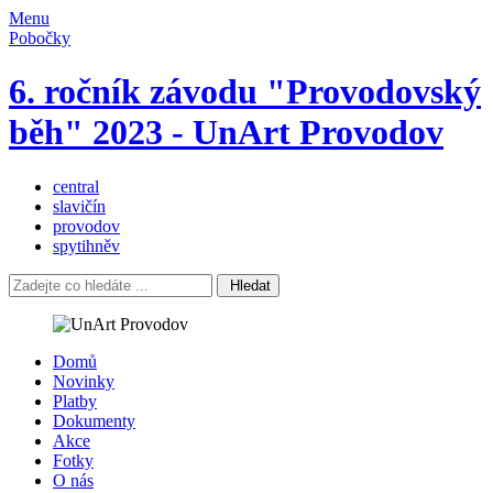
Menu
Pobočky
6. ročník závodu "Provodovský
běh" 2023 - UnArt Provodov
central
slavičín
provodov
spytihněv
Hledat
Domů
Novinky
Platby
Dokumenty
Akce
Fotky
O nás